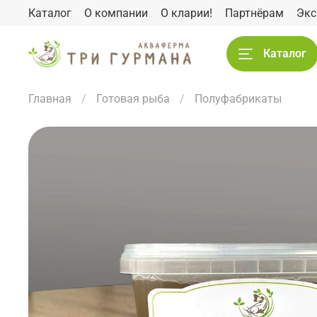
Каталог
О компании
О кларии!
Партнёрам
Экс
Каталог
Главная
Готовая рыба
Полуфабрикаты